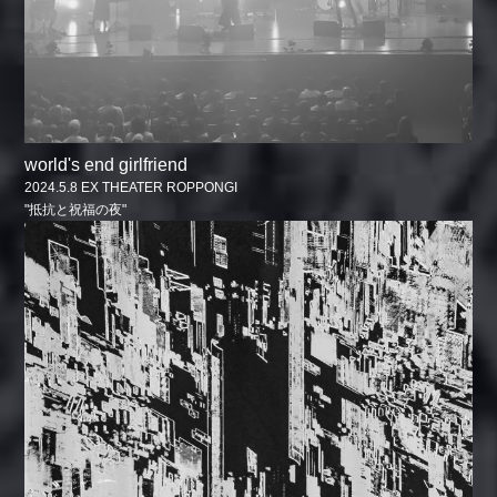
world's end girlfriend
2024.5.8 EX THEATER ROPPONGI
"抵抗と祝福の夜"