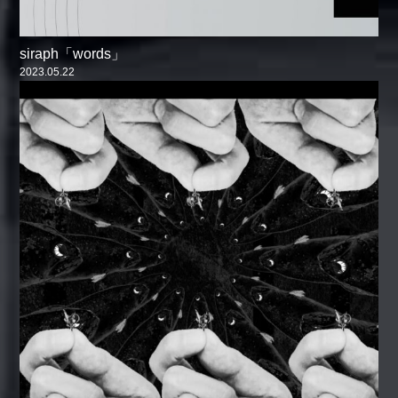
siraph「words」
2023.05.22