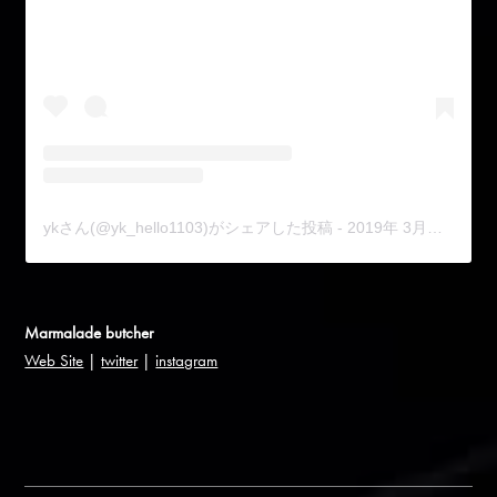
ykさん(@yk_hello1103)がシェアした投稿
-
2019年 3月月23日午後6時11分PDT
Marmalade butcher
Web Site
|
twitter
|
instagram