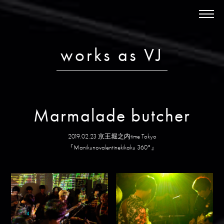
News
About
works as VJ
Schedule
Discography
Works
Marmalade butcher
Store
2019.02.23 京王堀之内time Tokyo
Contact
『Manikunovalentinekikaku 360°』
ja /
en